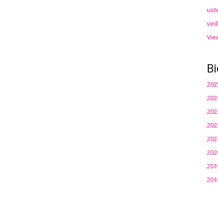
ust
ved
Vie
Bi
202
202
202
202
202
202
201
201